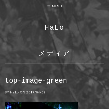
MENU
HaLo
Project HaLo: For Music, Narration and more…
メディア
top-image-green
BY
HaLo
ON
2017/04/09