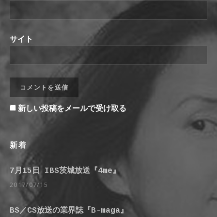
サイト
新しい投稿をメールで受け取る
新着
7月15日 IBS茨城放送『4me』
2017/07/15
BS／CS放送の業界誌『B-maga』