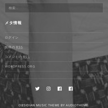
検索:
メタ情報
ログイン
投稿の
RSS
コメントの
RSS
WORDPRESS.ORG
Social Media Profiles
Twitter
Instagram
Facebook
Facebook Gre
OBSIDIAN MUSIC THEME
BY AUDIOTHEME.